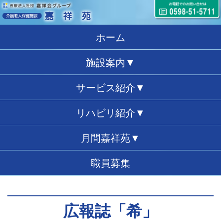
ホーム
施設案内▼
サービス紹介▼
リハビリ紹介▼
月間嘉祥苑▼
職員募集
広報誌「希」